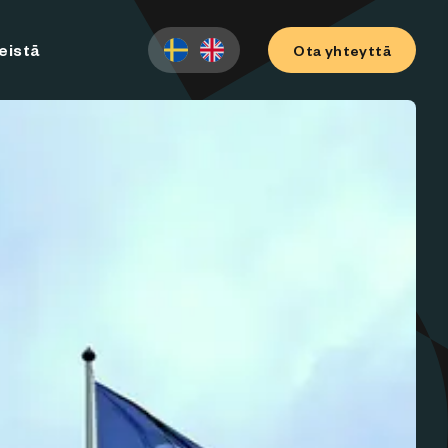
eistä
Ota yhteyttä