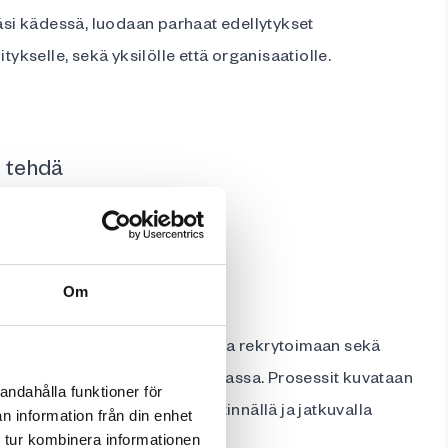
käsi kädessä, luodaan parhaat edellytykset
itykselle, sekä yksilölle että organisaatiolle.
y tehdä
Om
Rekrytering on auttanut SEABia rekrytoimaan sekä
äviä, sekä Ruotsissa että Tanskassa. Prosessit kuvataan
andahålla funktioner för
ksi ja sujuviksi, selkeällä viestinnällä ja jatkuvalla
n information från din enhet
 tur kombinera informationen