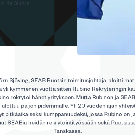
rilla Glue ja
örn Sjöving, SEAB Ruotsin toimitusjohtaja, aloitti ma
a yli kymmenen vuotta sitten Rubino Rekryteringin kau
ino rekrytoi hänet yritykseen. Mutta Rubinon ja SEAB
 ulottuu paljon pidemmälle. Yli 20 vuoden ajan yhteis
yt pitkäaikaiseksi kumppanuudeksi, jossa Rubino on j
nut SEABia heidän rekrytointityössään sekä Ruotsissa
Tanskassa.