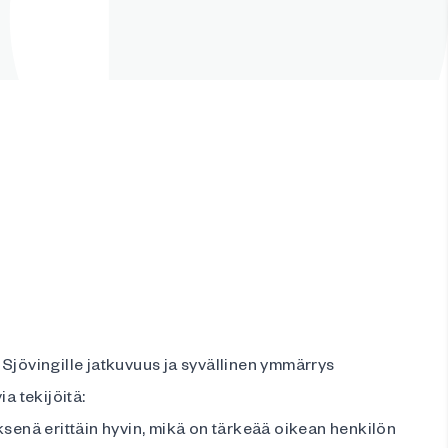
Sjövingille jatkuvuus ja syvällinen ymmärrys
ia tekijöitä:
ksenä erittäin hyvin, mikä on tärkeää oikean henkilön