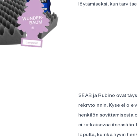
löytämiseksi, kun tarvits
SEAB ja Rubino ovat täysi
rekrytoinnin. Kyse ei ole
henkilön sovittamisesta 
ei ratkaisevaa itsessään. 
lopulta, kuinka hyvin henk