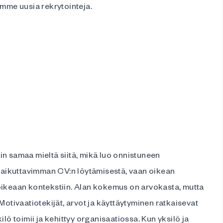
emme uusia rekrytointeja.
n samaa mieltä siitä, mikä luo onnistuneen
 vaikuttavimman CV:n löytämisestä, vaan oikean
oikeaan kontekstiin. Alan kokemus on arvokasta, mutta
Motivaatiotekijät, arvot ja käyttäytyminen ratkaisevat
ilö toimii ja kehittyy organisaatiossa. Kun yksilö ja