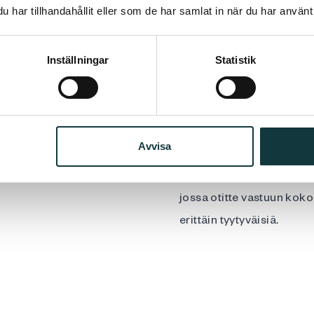
har tillhandahållit eller som de har samlat in när du har använt 
Rubino on tarkkaavainen,
millaista henkilöä etsim
Inställningar
Statistik
toisensa jälkeen löytänee
Erityisen tärkeäksi rekry
Tanskaan.
Ottaen huomioon, kuinka
Avvisa
tanskalaisen rekrytoijan ka
yksinkertaisesti ja tehok
jossa otitte vastuun koko
erittäin tyytyväisiä.