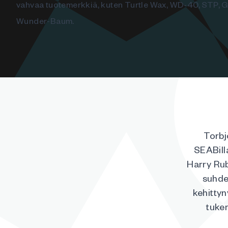
vahvaa tuotemerkkiä, kuten Turtle Wax, WD-40, STP, Go
Wunder-Baum.
Torbj
SEABill
Harry Rub
suhde
kehittyn
tuke