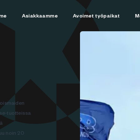
mme
Asiakkaamme
Avoimet työpaikat
M
hjoismaiden
tse-tuotteissa
tä
luu noin 20