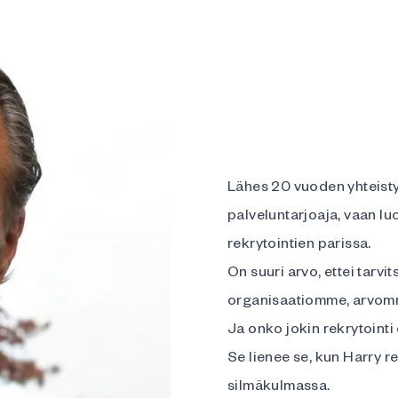
Lähes 20 vuoden yhteisty
palveluntarjoaja, vaan l
rekrytointien parissa.
On suuri arvo, ettei tarvi
organisaatiomme, arvomme 
Ja onko jokin rekrytointi
Se lienee se, kun Harry r
silmäkulmassa.