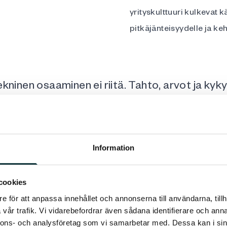
yrityskulttuuri kulkevat 
pitkäjänteisyydelle ja keh
ekninen osaaminen ei riitä. Tahto, arvot ja kyk
ötä ovat vähintään yhtä tärkeitä.
ving, toimitusjohtaja
Information
Vuosien varrella Rubino 
cookies
myyjiä että johtavia teht
e för att anpassa innehållet och annonserna till användarna, tillh
turvallisiksi, ammattimaisi
vår trafik. Vi vidarebefordrar även sådana identifierare och anna
palautteella.
nnons- och analysföretag som vi samarbetar med. Dessa kan i sin