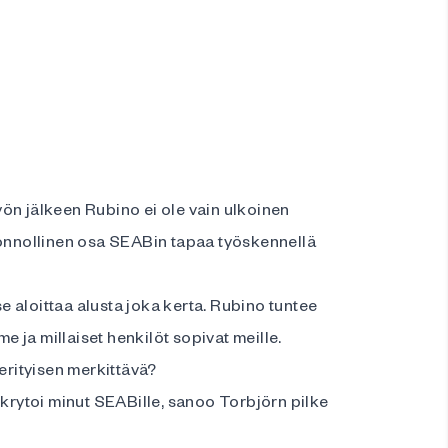
ön jälkeen Rubino ei ole vain ulkoinen
uonnollinen osa SEABin tapaa työskennellä
tse aloittaa alusta joka kerta. Rubino tuntee
ja millaiset henkilöt sopivat meille.
 erityisen merkittävä?
ekrytoi minut SEABille, sanoo Torbjörn pilke