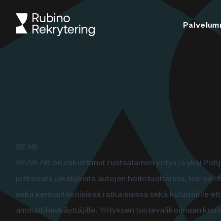
Palvelu
SEAB
SEAB AB on vakiintunut ruotsalainen yritys ja yksi Po
johtavista jakelijoista autojen hoitotuotteissa, tee-se-i
sekä kemianteknisissä ratkaisuissa sekä kuluttajille et
ammattilaiskäyttäjille. Yrityksen tuotevalikoimaan kuu