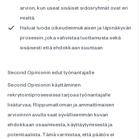
arvion, kun useat sisäiset sidosryhmät ovat eri
mieltä.
Haluat luoda oikeudenmukaisen ja läpinäkyvän
prosessin, joka vahvistaa luottamusta sekä
sisäisesti että ehdokkaan suuntaan
Second Opinionin edut työnantajalle
Second Opinionin käyttäminen
rekrytointiprosessissa tarjoaa työnantajalle
lisäturvaa. Riippumattoman ja ammattimaisen
arvioinnin avulla saat syvällisemmän kuvan
ehdokkaan osaamisesta, käyttäytymisestä ja
potentiaalista. Tämä varmistaa, että päätös ei