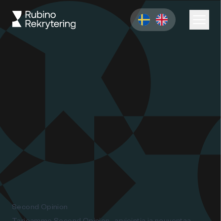
Second Opinion
Tarjoamme Second Opinion -arviointia ja neuvontaa