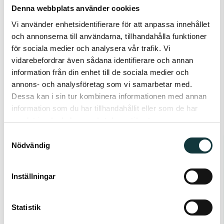
helpottaa yhteisen näkemyksen muodostamista ja
Denna webbplats använder cookies
lisää varmuutta koko rekrytointiryhmässä. Samalla
Vi använder enhetsidentifierare för att anpassa innehållet
och annonserna till användarna, tillhandahålla funktioner
se luo ehdokkaille ammattimaisen ja huolellisesti
för sociala medier och analysera vår trafik. Vi
johdetun kokemuksen.
vidarebefordrar även sådana identifierare och annan
information från din enhet till de sociala medier och
annons- och analysföretag som vi samarbetar med.
Second Opinionin menetelmät ja työkalut
Dessa kan i sin tur kombinera informationen med annan
information som du har tillhandahållit eller som de har
Second Opinion -palvelumme perustuu
samlat in när du har använt deras tjänster.
mahdollisimman objektiivisen ja luotettavan
Samtyckesval
Nödvändig
arvioinnin tuottamiseen. Korkean laadun ja
oikeudenmukaisen tarkastelun varmistamiseksi
Inställningar
hyödynnämme yhdistelmää hyväksi todettuja
menetelmiä ja moderneja arviointityökaluja.
Statistik
Keskeinen osa ovat työpsykologiset testit, jotka