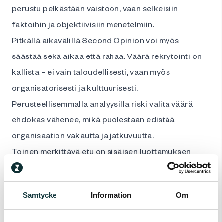
perustu pelkästään vaistoon, vaan selkeisiin
faktoihin ja objektiivisiin menetelmiin.
Pitkällä aikavälillä Second Opinion voi myös
säästää sekä aikaa että rahaa. Väärä rekrytointi on
kallista – ei vain taloudellisesti, vaan myös
organisatorisesti ja kulttuurisesti.
Perusteellisemmalla analyysilla riski valita väärä
ehdokas vähenee, mikä puolestaan edistää
organisaation vakautta ja jatkuvuutta.
Toinen merkittävä etu on sisäisen luottamuksen
vahvistuminen. Kun rekrytointiin osallistuu useita
henkilöitä, erilaiset näkökulmat voivat helposti
Samtycke
Information
Om
synnyttää epäröintiä. Ulkopuolinen arviointi tuo
prosessiin selkeyttä ja tasapuolisuutta, mikä