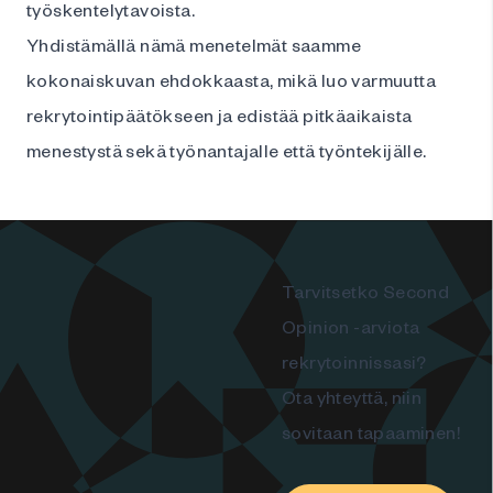
työskentelytavoista.
Yhdistämällä nämä menetelmät saamme
kokonaiskuvan ehdokkaasta, mikä luo varmuutta
rekrytointipäätökseen ja edistää pitkäaikaista
menestystä sekä työnantajalle että työntekijälle.
Tarvitsetko Second
Opinion -arviota
rekrytoinnissasi?
Ota yhteyttä, niin
sovitaan tapaaminen!