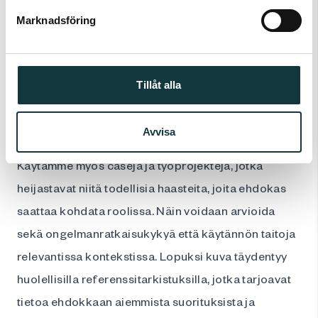
mittaavat persoonallisuutta, motivaatiota ja
Marknadsföring
kognitiivisia kykyjä. Nämä testit ovat tieteellisesti
perusteltuja ja antavat selkeän kuvan ehdokkaan
vahvuuksista, kehityskohteista ja potentiaalista. Ne
Tillåt alla
yhdistetään strukturoituihin haastatteluihin, joissa
jokaiselle ehdokkaalle esitetään samaan
Avvisa
vaatimustasoon liittyvä kysymyssarja.
Käytämme myös caseja ja työprojekteja, jotka
heijastavat niitä todellisia haasteita, joita ehdokas
saattaa kohdata roolissa. Näin voidaan arvioida
sekä ongelmanratkaisukykyä että käytännön taitoja
relevantissa kontekstissa. Lopuksi kuva täydentyy
huolellisilla referenssitarkistuksilla, jotka tarjoavat
tietoa ehdokkaan aiemmista suorituksista ja