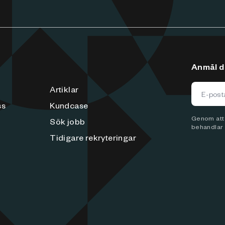
Anmäl di
Artiklar
ss
Kundcase
Genom att f
Sök jobb
behandlar 
Tidigare rekryteringar