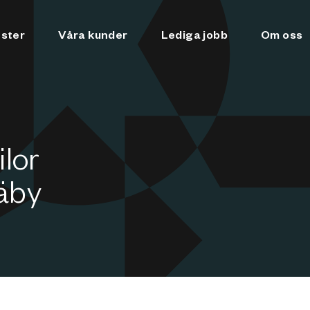
nster
Våra kunder
Lediga jobb
Om oss
ilor
äby