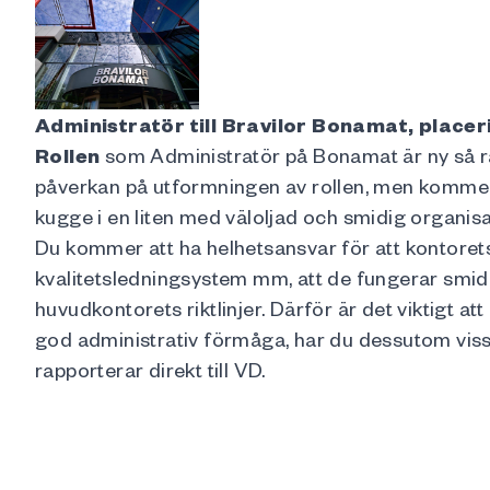
Administratör till
Bravilor Bonamat, placer
Rollen
som Administratör på Bonamat är ny så r
påverkan på utformningen av rollen, men kommer a
kugge i en liten med väloljad och smidig organisa
Du kommer att ha helhetsansvar för att kontore
kvalitetsledningsystem mm, att de fungerar smidi
huvudkontorets riktlinjer. Därför är det viktigt at
god administrativ förmåga, har du dessutom viss
rapporterar direkt till VD.