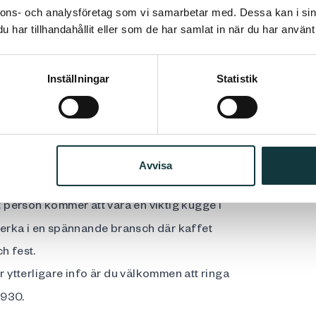
a ta ansvar i din roll som Administratör hos
nnons- och analysföretag som vi samarbetar med. Dessa kan i sin
har tillhandahållit eller som de har samlat in när du har använt 
sedan tidigare med goda vitsord. Du har en
MS Office, Word, PP samt Excel.
Inställningar
Statistik
Du kan prioritera och du har ett
ganisation är det viktigt att du har lätt för
äl internt som externt. Du är van att ta
flytande i svenska och engelska i tal och
Avvisa
tt person kommer att vara en viktig kugge i
 verka i en spännande bransch där kaffet
h fest.
r ytterligare info är du välkommen att ringa
3930.