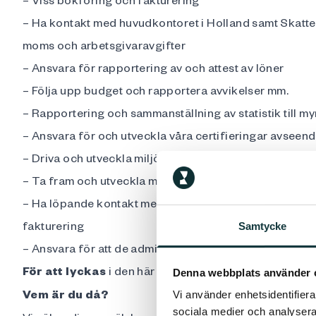
– Ha kontakt med huvudkontoret i Holland samt Skattev
moms och arbetsgivaravgifter
– Ansvara för rapportering av och attest av löner
– Följa upp budget och rapportera avvikelser mm.
– Rapportering och sammanställning av statistik till m
– Ansvara för och utveckla våra certifieringar avseen
– Driva och utveckla miljöarbetet på företaget enligt 
– Ta fram och utveckla mallstruktur som används inter
– Ha löpande kontakt med vårt huvudkontor i Holland,
fakturering
Samtycke
– Ansvara för att de administrativa flödena på kontore
För att lyckas
i den här rollen måste du gilla att ha et
Denna webbplats använder 
Vem är du då?
Vi använder enhetsidentifierar
sociala medier och analysera 