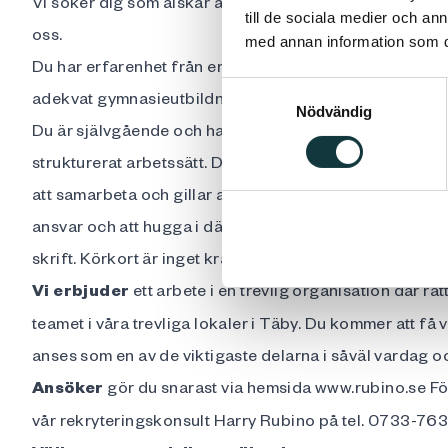
Vi söker dig som älskar att ha en stödjande roll och vilj
till de sociala medier och a
oss.
med annan information som du 
Du har erfarenhet från en liknande administrativ roll 
Samtyckesval
adekvat gymnasieutbildning och har goda kunskaper i 
Nödvändig
Du är självgående och har ordning och reda i ditt DNA. 
strukturerat arbetssätt. Då vi är en liten och informell or
att samarbeta och gillar att hålla en hög servicenivå såv
ansvar och att hugga i där du ser att det behövs. Du är 
skrift. Körkort är inget krav men meriterande.
Vi erbjuder
ett arbete i en trevlig organisation där rä
teamet i våra trevliga lokaler i Täby. Du kommer att få
anses som en av de viktigaste delarna i såväl vardag oc
Ansöker
gör du snarast via hemsida
www.rubino.se
Fö
vår rekryteringskonsult Harry Rubino på tel. 0733-76