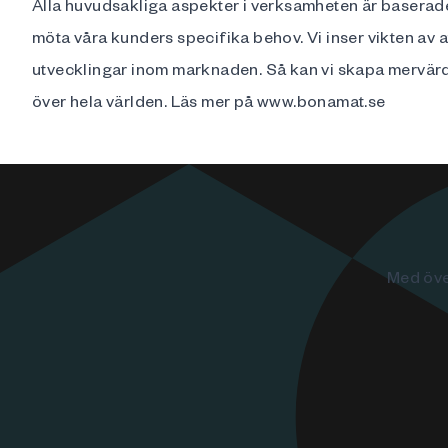
Alla huvudsakliga aspekter i verksamheten är baserade
möta våra kunders specifika behov. Vi inser vikten av a
utvecklingar inom marknaden. Så kan vi skapa mervärd
över hela världen. Läs mer på
www.bonamat.se
Med öve