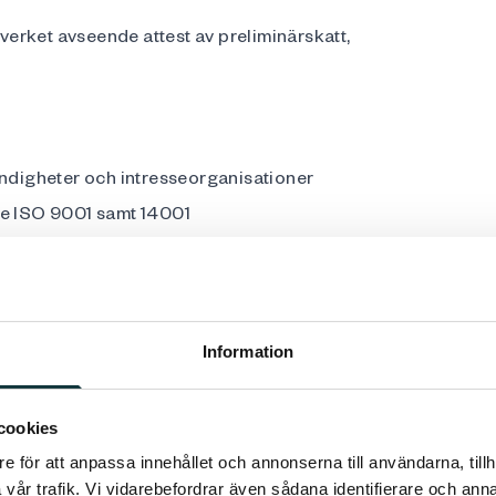
erket avseende attest av preliminärskatt,
yndigheter och intresseorganisationer
de ISO 9001 samt 14001
uppsatta mål
nt
 avseende fakturering och frågor kring
Information
t utvecklas och effektiviseras
t långtgående eget ansvar i rollen.
cookies
e för att anpassa innehållet och annonserna till användarna, tillh
vår trafik. Vi vidarebefordrar även sådana identifierare och anna