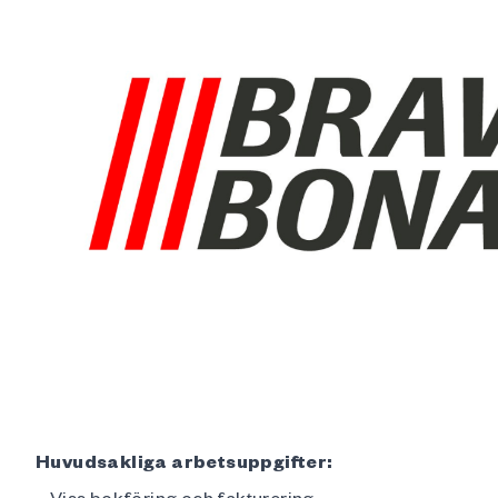
Huvudsakliga arbetsuppgifter:
– Viss bokföring och fakturering