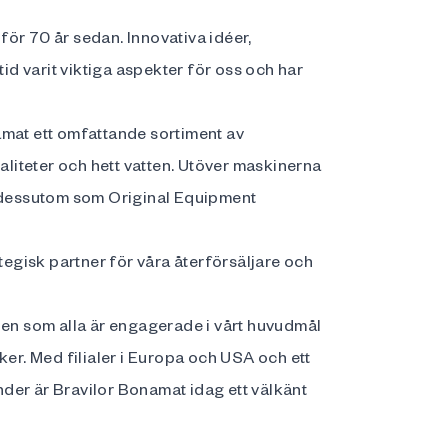
ör 70 år sedan. Innovativa idéer,
tid varit viktiga aspekter för oss och har
amat ett omfattande sortiment av
iteter och hett vatten. Utöver maskinerna
i dessutom som Original Equipment
ategisk partner för våra återförsäljare och
den som alla är engagerade i vårt huvudmål
ker. Med filialer i Europa och USA och ett
änder är Bravilor Bonamat idag ett välkänt