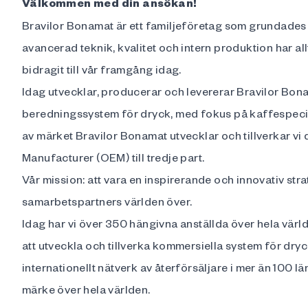
Välkommen med din ansökan!
Bravilor Bonamat är ett familjeföretag som grundades f
avancerad teknik, kvalitet och intern produktion har all
bidragit till vår framgång idag.
Idag utvecklar, producerar och levererar Bravilor Bon
beredningssystem för dryck, med fokus på kaffespecial
av märket Bravilor Bonamat utvecklar och tillverkar v
Manufacturer (OEM) till tredje part.
Vår mission: att vara en inspirerande och innovativ str
samarbetspartners världen över.
Idag har vi över 350 hängivna anställda över hela värl
att utveckla och tillverka kommersiella system för dryc
internationellt nätverk av återförsäljare i mer än 100 l
märke över hela världen.