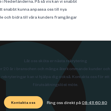
 i Nederländerna. På så vis kan vi snabbt
tt snabbt kunna anpassa oss till nya
e och bidra till våra kunders framgångar
Låt oss sköta er nästa rekrytering
r 20 år i branschen och många återkommande kunder och
rekryteringar kan vi hjälpa dig också. Kontakta oss för ett
förutsättningslöst möte.
Ring oss direkt på
08-411 60 80
Kontakta oss