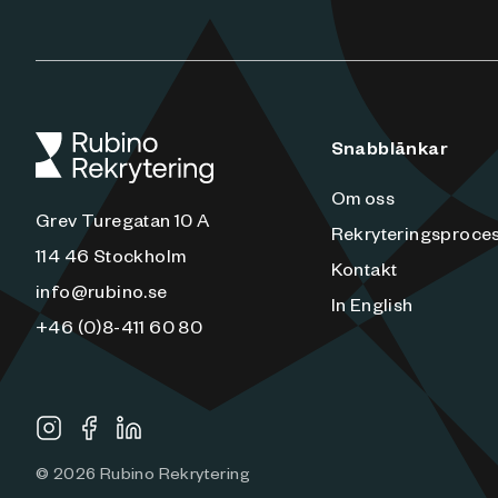
Snabblänkar
Om oss
Grev Turegatan 10 A
Rekryteringsproce
114 46 Stockholm
Kontakt
info@rubino.se
In English
+46 (0)8-411 60 80
©
2026
Rubino Rekrytering