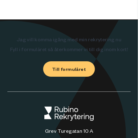
Jag vill komma igång med min rekrytering nu
Fyll i formuläret så återkommer vi till dig inom kort!
Till formuläret
Grev Turegatan 10 A