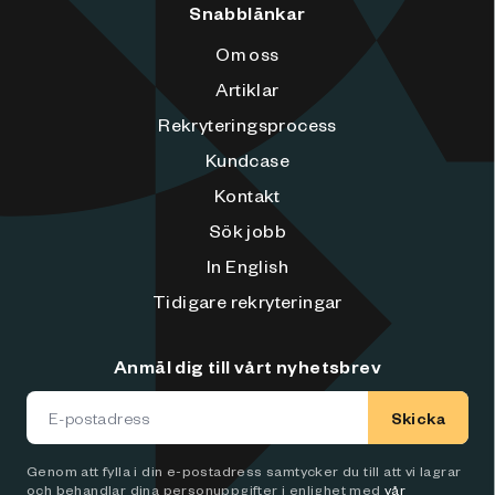
Snabblänkar
Om oss
Artiklar
Rekryteringsprocess
Kundcase
Kontakt
Sök jobb
In English
Tidigare rekryteringar
Anmäl dig till vårt nyhetsbrev
Skicka
Genom att fylla i din e-postadress samtycker du till att vi lagrar
och behandlar dina personuppgifter i enlighet med
vår