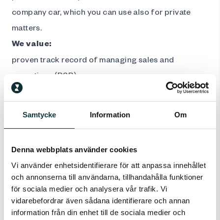
company car, which you can use also for private
matters.
We value
:
proven track record of managing sales and
operations (B2B),
understanding of driving change in an organisation,
excellent people management skills,
Samtycke
Information
Om
familiarity with implementing and developing e-
services,
Denna webbplats använder cookies
fluent English and Swedish skills.
Vi använder enhetsidentifierare för att anpassa innehållet
och annonserna till användarna, tillhandahålla funktioner
We look forward to your application!
för sociala medier och analysera vår trafik. Vi
vidarebefordrar även sådana identifierare och annan
In this recruitment process, Storent is collaborating
information från din enhet till de sociala medier och
with Rubino Recruitment. If you’d like to learn more,