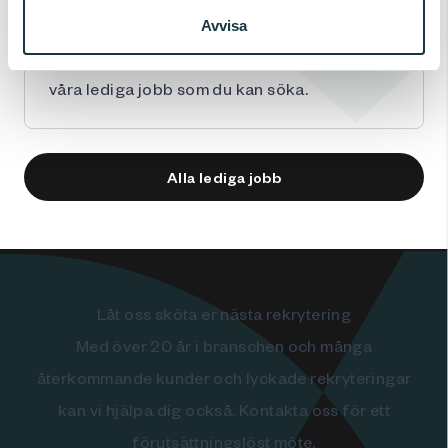
Din karriär börjar hos oss!
Avvisa
Vi har många intressanta tjänster ute under
våra
lediga jobb
som du kan söka.
Alla lediga jobb
Låt oss sköta er nästa rekrytering
Med över 20 år i branschen och många
återkommande kunder och lyckade rekryteringar
kan vi hjälpa dig också. Kontakta oss för ett
förutsättningslöst möte.