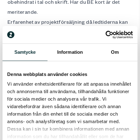
obehindrat i tal och skrift. Har du BE kort är det
meriterande.
Erfarenhet av projektförsäljning då ledtiderna kan
vara längre
Vi erbjuder:
Fast lön med ev bonus
Samtycke
Information
Om
Hemmakontor
Demo / showroom på vårt huvudkontor
Denna webbplats använder cookies
Bra försäkringar och pensionssystem
Vi använder enhetsidentifierare för att anpassa innehållet
Företagsbil samt mobil och dator.
och annonserna till användarna, tillhandahålla funktioner
för sociala medier och analysera vår trafik. Vi
Möjlighet att vara med på en spännande resa där
vidarebefordrar även sådana identifierare och annan
våra produkter gör skillnad.
information från din enhet till de sociala medier och
annons- och analysföretag som vi samarbetar med.
Dessa kan i sin tur kombinera informationen med annan
Om arbetsgivaren:
information som du har tillhandahållit eller som de har