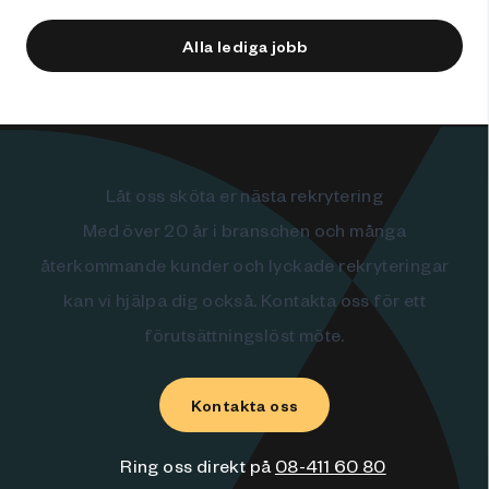
Alla lediga jobb
Låt oss sköta er nästa rekrytering
Med över 20 år i branschen och många
återkommande kunder och lyckade rekryteringar
kan vi hjälpa dig också. Kontakta oss för ett
förutsättningslöst möte.
Kontakta oss
Ring oss direkt på
08-411 60 80