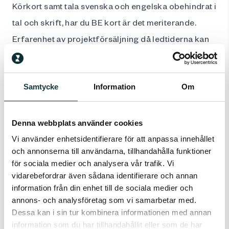
Körkort samt tala svenska och engelska obehindrat i
tal och skrift, har du BE kort är det meriterande.
Erfarenhet av projektförsäljning då ledtiderna kan
vara längre
Vi erbjuder:
Samtycke
Information
Om
Fast lön med ev bonus
Hemmakontor
Demo / showroom på vårt huvudkontor
Denna webbplats använder cookies
Bra försäkringar och pensionssystem
Vi använder enhetsidentifierare för att anpassa innehållet
och annonserna till användarna, tillhandahålla funktioner
Företagsbil samt mobil och dator.
för sociala medier och analysera vår trafik. Vi
Möjlighet att vara med på en spännande resa där
vidarebefordrar även sådana identifierare och annan
våra produkter gör skillnad.
information från din enhet till de sociala medier och
annons- och analysföretag som vi samarbetar med.
Om arbetsgivaren:
Dessa kan i sin tur kombinera informationen med annan
Ariens Scandinavia AS
är en av marknadens
information som du har tillhandahållit eller som de har