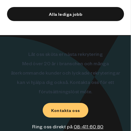
Alla lediga jobb
Låt oss sköta er nästa rekrytering
Med över 20 år i branschen och många
återkommande kunder och lyckade rekryteringar
kan vi hjälpa dig också. Kontakta oss för ett
förutsättningslöst möte.
Kontakta oss
Ring oss direkt på
08-411 60 80