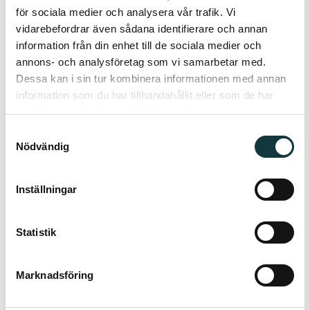
utvecklas i takt med bolaget
för sociala medier och analysera vår trafik. Vi
Ett dedikerat team som delar din vilja att bygga
vidarebefordrar även sådana identifierare och annan
information från din enhet till de sociala medier och
framtidens samhälle
annons- och analysföretag som vi samarbetar med.
Ansökan och kontakt
Dessa kan i sin tur kombinera informationen med annan
I denna rekrytering samarbetar Parmaco AB med
information som du har tillhandahållit eller som de har
samlat in när du har använt deras tjänster.
Rubino Rekrytering. Har du frågor om tjänsten är du
Samtyckesval
välkommen att kontakta ansvarig
Nödvändig
rekryteringskonsult Hanne Rubino, +46 739 015 911.
Skicka din ansökan så snart som möjligt, då vi
Inställningar
intervjuar löpande.
Välkommen med din ansökan!
Statistik
Om oss
Parmaco är en föregångare inom dynamisk
Marknadsföring
arkitektur med över 60 års erfarenhet av att