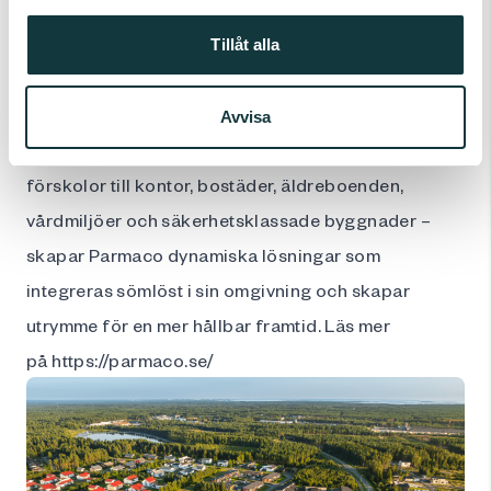
designa, tillverka och hyra ut flexibla byggnader
som kan anpassas, flyttas och återanvändas för att
Tillåt alla
möta samhällens föränderliga behov. Med
verksamhet i Finland, Sverige och Tyskland och
Avvisa
över 400 levererade byggnader – från skolor och
förskolor till kontor, bostäder, äldreboenden,
vårdmiljöer och säkerhetsklassade byggnader –
skapar Parmaco dynamiska lösningar som
integreras sömlöst i sin omgivning och skapar
utrymme för en mer hållbar framtid. Läs mer
på
https://parmaco.se/