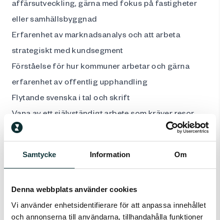
affärsutveckling, gärna med fokus på fastigheter
eller samhällsbyggnad
Erfarenhet av marknadsanalys och att arbeta
strategiskt med kundsegment
Förståelse för hur kommuner arbetar och gärna
erfarenhet av offentlig upphandling
Flytande svenska i tal och skrift
Vana av ett självständigt arbete som kräver resor
inom regionen
Vi erbjuder:
Samtycke
Information
Om
En meningsfull roll i ett företag som ligger i
framkant när det gäller hållbara och flexibla
Denna webbplats använder cookies
byggnadslösningar
Vi använder enhetsidentifierare för att anpassa innehållet
Stora möjligheter att påverka din region och
och annonserna till användarna, tillhandahålla funktioner