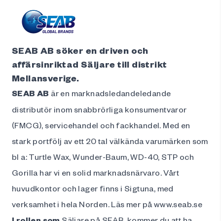
SEAB AB söker en driven och
affärsinriktad Säljare till distrikt
Mellansverige.
SEAB AB
är en marknadsledandeledande
distributör inom snabbrörliga konsumentvaror
(FMCG), servicehandel och fackhandel. Med en
stark portfölj av ett 20 tal välkända varumärken som
bl a: Turtle Wax, Wunder-Baum, WD-40, STP och
Gorilla har vi en solid marknadsnärvaro. Vårt
huvudkontor och lager finns i Sigtuna, med
verksamhet i hela Norden. Läs mer på
www.seab.se
I rollen som
Säljare på SEAB, kommer du att ha