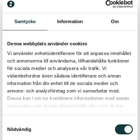
företagskultur där det är högt till tak, vi trivs och är
professionella i våra roller. Tjänsten innebär resor
och c:a 50-60 övernattningar årligen. Placeringsort
Samtycke
Information
Om
inom distriktet gärna med en viss närhet till
Stockholm.
Denna webbplats använder cookies
Vill du veta mer
är du välkommen att kontakta
Vi använder enhetsidentifierare för att anpassa innehållet
Rekryteringskonsult Harry Rubino på nummer
och annonserna till användarna, tillhandahålla funktioner
för sociala medier och analysera vår trafik. Vi
0733-763930.
vidarebefordrar även sådana identifierare och annan
Ans
öker
gör du snarast genom att skicka CV och
information från din enhet till de sociala medier och
Personligt brev via
www.rubino.se
annons- och analysföretag som vi samarbetar med.
Dessa kan i sin tur kombinera informationen med annan
Välkommen med din ansö
kan!
information som du har tillhandahållit eller som de har
SEAB Group
sysselsätter totalt ca 150 personer i
samlat in när du har använt deras tjänster.
Norden och omsätter cirka 600 miljoner kronor per
Samtyckesval
Nödvändig
år. Huvudkontor och lager finns i Sigtuna samt