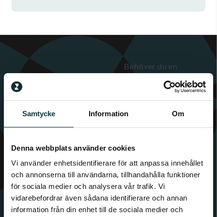
Behöver du en
regionchef som
levererar resultat från
dag ett?
Samtycke
Information
Om
Låt oss ta en dialog –
skicka din förfrågan,
Denna webbplats använder cookies
så svarar vi inom kort!
Vi använder enhetsidentifierare för att anpassa innehållet
och annonserna till användarna, tillhandahålla funktioner
för sociala medier och analysera vår trafik. Vi
Till formuläret
vidarebefordrar även sådana identifierare och annan
information från din enhet till de sociala medier och