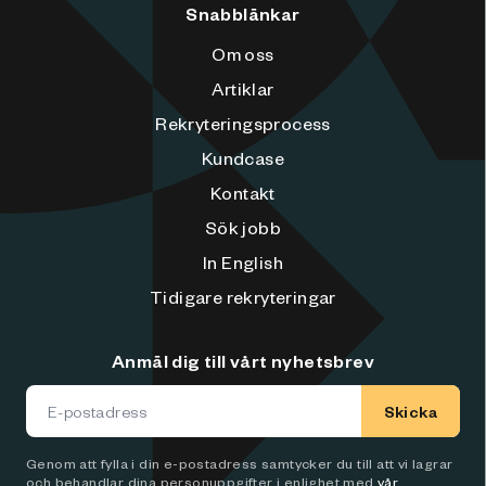
Snabblänkar
Om oss
Artiklar
Rekryteringsprocess
Kundcase
Kontakt
Sök jobb
In English
Tidigare rekryteringar
Anmäl dig till vårt nyhetsbrev
Skicka
Genom att fylla i din e-postadress samtycker du till att vi lagrar
och behandlar dina personuppgifter i enlighet med
vår