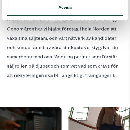
intervjuer, search och arbetspsykologiska tester för
Avvisa
att säkerställa att våra kandidater både passar
rollen och utvecklas tillsammans med ditt företag.
Genom åren har vi hjälpt företag i hela Norden att
växa sina säljteam, och vårt nätverk av kandidater
och kunder är ett av våra starkaste verktyg. När du
samarbetar med oss får du en partner som förstår
säljrollen på djupet och som vet vad som krävs för
att rekryteringen ska bli långsiktigt framgångsrik.