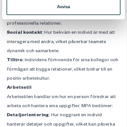
Känslokontroll
: Förmågan att hantera och reglera
Avvisa
sina känslor, vilket är avgörande för att upprätthålla
professionella relationer.
Social kontakt
: Hur bekväm en individ är med att
interagera med andra, vilket påverkar teamets
dynamik och samarbete.
Tilltro
: Individens förtroende för sina kollegor och
förmågan att bygga relationer, vilket bidrar till en
positiv arbetskultur.
Arbetsstil
Arbetsstilen handlar om hur en person föredrar att
arbeta och hantera sina uppgifter. MPA bedömer:
Detaljorientering
: Hur noggrant en individ
hanterar detaljer och uppgifter, vilket kan påverka