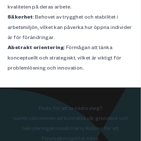
kvaliteten på deras arbete.
Säkerhet
: Behovet av trygghet och stabilitet i
arbetsmiljön, vilket kan påverka hur öppna individer
är för förändringar.
Abstrakt orientering
: Förmågan att tänka
konceptuellt och strategiskt, vilket är viktigt för
problemlösning och innovation.
Redo för att ta nästa steg?
Varmt välkommen att kontakta vår grundare och
rekryteringskonsult Harry Rubino för ett
förutsättningslöst möte.