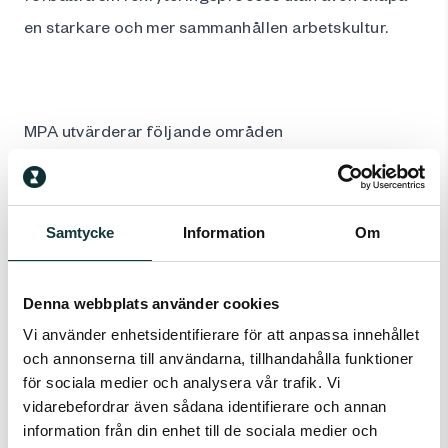
en starkare och mer sammanhållen arbetskultur.
MPA utvärderar följande områden
MPA (Motivational Profile Analysis) erbjuder en
omfattande analys av olika aspekter av en individs
Samtycke
Information
Om
personlighet och hur dessa faktorer påverkar
arbetsmiljön och prestationerna. Här är några
centrala områden som MPA fokuserar på:
Denna webbplats använder cookies
Drivfaktorer
Vi använder enhetsidentifierare för att anpassa innehållet
och annonserna till användarna, tillhandahålla funktioner
Drivfaktorer är de inre motivationer som driver en
för sociala medier och analysera vår trafik. Vi
individ att prestera och engagera sig i sina
vidarebefordrar även sådana identifierare och annan
uppgifter. MPA utvärderar:
information från din enhet till de sociala medier och