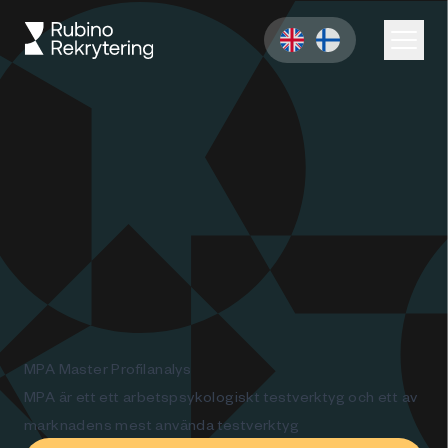
MPA Master Profilanalys
MPA är ett ett arbetspsykologiskt testverktyg och ett av
marknadens mest använda testverktyg