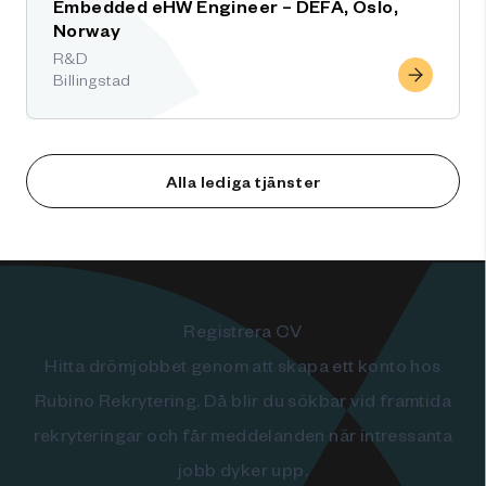
Embedded eHW Engineer – DEFA, Oslo,
Norway
R&D
Billingstad
Alla lediga tjänster
Registrera CV
Hitta drömjobbet genom att skapa ett konto hos
Rubino Rekrytering. Då blir du sökbar vid framtida
rekryteringar och får meddelanden när intressanta
jobb dyker upp.