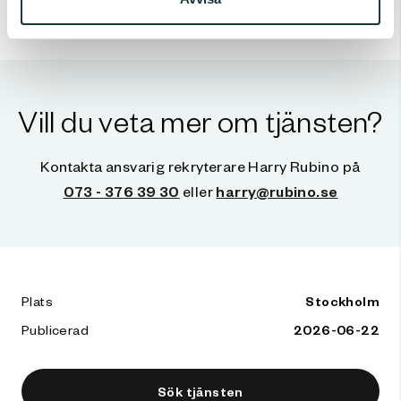
först. Läs mer på
https://www.caverion.se/
Vill du veta mer om tjänsten?
Kontakta ansvarig rekryterare
Harry Rubino
på
073 - 376 39 30
eller
harry@rubino.se
Plats
Stockholm
Publicerad
2026-06-22
Sök tjänsten