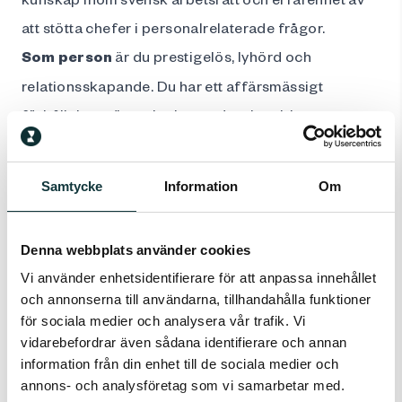
att stötta chefer i personalrelaterade frågor.
Som person
är du prestigelös, lyhörd och
relationsskapande. Du har ett affärsmässigt
förhållningssätt och trivs med att kombinera
operativt arbete med ett mer strategiskt perspektiv.
Vi söker en person med driv och engagemang, som
Samtycke
Information
Om
vågar ta initiativ, vara nära verksamheten och
utmana våra ledare när det behövs. Framför allt är
Denna webbplats använder cookies
du en person som bygger förtroende, skapar
Vi använder enhetsidentifierare för att anpassa innehållet
engagemang och bidrar till att utveckla både
och annonserna till användarna, tillhandahålla funktioner
människor och verksamhet i en rådgivande kultur.
för sociala medier och analysera vår trafik. Vi
Vill du vara med
och göra skillnad på riktigt – för
vidarebefordrar även sådana identifierare och annan
information från din enhet till de sociala medier och
våra chefer, våra medarbetare och vår verksamhet?
annons- och analysföretag som vi samarbetar med.
Då ser vi fram emot din ansökan omgående.