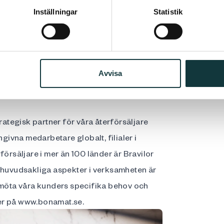
1948 i Nederländerna. Innovativa idéer,
Inställningar
Statistik
tid varit viktiga aspekter för oss och har
amat ett omfattande sortiment av
iteter och hett vatten. Utöver maskinerna
Avvisa
i dessutom som Original Equipment
rategisk partner för våra återförsäljare
ivna medarbetare globalt, filialer i
försäljare i mer än 100 länder är Bravilor
a huvudsakliga aspekter i verksamheten är
n möta våra kunders specifika behov och
er på
www.bonamat.se
.