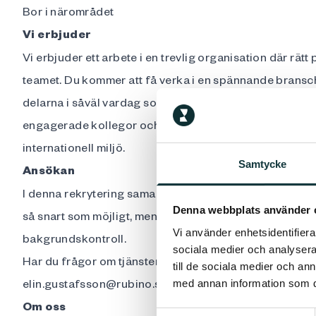
Bor i närområdet
Vi erbjuder
Vi erbjuder ett arbete i en trevlig organisation där rät
teamet. Du kommer att få verka i en spännande bransch
delarna i såväl vardag som fest. Rollen ger dig möjlighe
engagerade kollegor och bidra till att våra administrat
internationell miljö.
Samtycke
Ansökan
I denna rekrytering samarbetar Bravilor Bonamat med 
Denna webbplats använder 
så snart som möjligt, men senast den 20 februari 202
Vi använder enhetsidentifierar
bakgrundskontroll.
sociala medier och analysera 
Har du frågor om tjänsten? Kontakta ansvarig rekryt
till de sociala medier och a
elin.gustafsson@rubino.se
eller Hanne Rubino på +46
med annan information som du 
Om oss
Samtyckesval