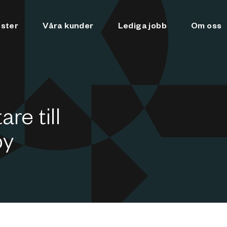
nster
Våra kunder
Lediga jobb
Om oss
re till
by