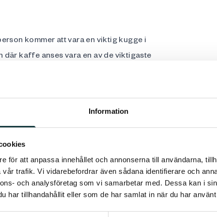
t person kommer att vara en viktig kugge i
 där kaffe anses vara en av de viktigaste
t att växa in i ansvaret, arbeta nära
iva processer fungerar smidigt i en
Information
Rubino Rekrytering. Vi önskar din ansökan
cookies
6. Slutkandidater genomgår
e för att anpassa innehållet och annonserna till användarna, tillh
vår trafik. Vi vidarebefordrar även sådana identifierare och anna
erare Elin Gustafsson på +46735 034 142
nnons- och analysföretag som vi samarbetar med. Dessa kan i sin
 739 015 911
hanne@rubino.se
.
har tillhandahållit eller som de har samlat in när du har använt 