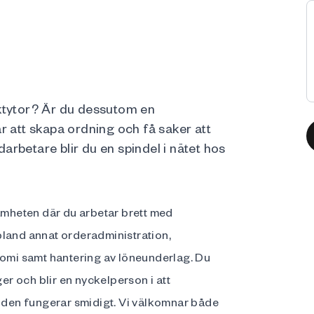
aktytor? Är du dessutom en
r att skapa ordning och få saker att
rbetare blir du en spindel i nätet hos
samheten där du arbetar brett med
bland annat orderadministration,
nomi samt hantering av löneunderlag. Du
r och blir en nyckelperson i att
löden fungerar smidigt. Vi välkomnar både