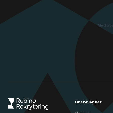
Med öve
Snabblänkar