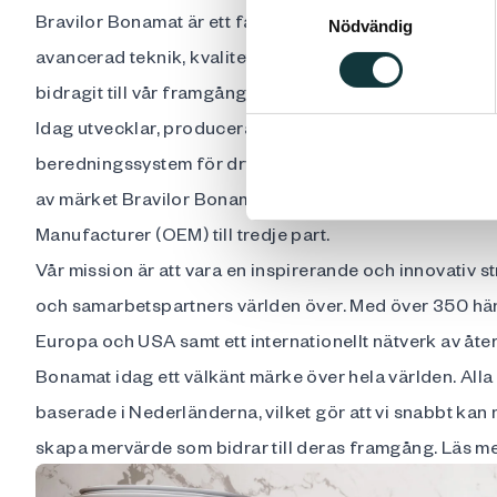
Bravilor Bonamat är ett familjeföretag som grundades 
Nödvändig
avancerad teknik, kvalitet och intern produktion har all
bidragit till vår framgång idag.
Idag utvecklar, producerar och levererar Bravilor Bon
beredningssystem för dryck, med fokus på kaffespecial
av märket Bravilor Bonamat utvecklar och tillverkar v
Manufacturer (OEM) till tredje part.
Vår mission är att vara en inspirerande och innovativ st
och samarbetspartners världen över. Med över 350 häng
Europa och USA samt ett internationellt nätverk av åter
Bonamat idag ett välkänt märke över hela världen. All
baserade i Nederländerna, vilket gör att vi snabbt ka
skapa mervärde som bidrar till deras framgång. Läs m