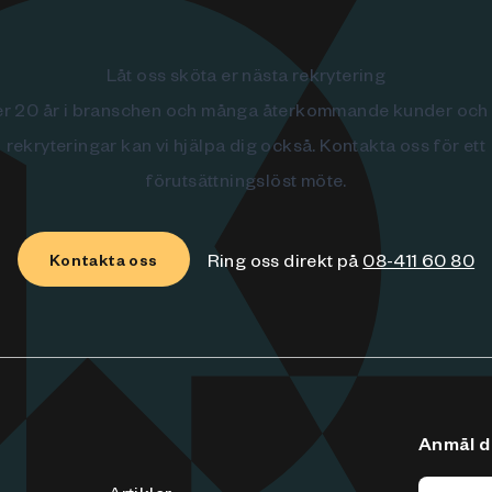
Låt oss sköta er nästa rekrytering
r 20 år i branschen och många återkommande kunder och
rekryteringar kan vi hjälpa dig också. Kontakta oss för ett
förutsättningslöst möte.
Ring oss direkt på
08-411 60 80
Kontakta oss
Anmäl di