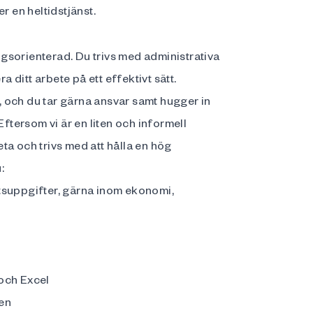
r en heltidstjänst.
gsorienterad. Du trivs med administrativa
a ditt arbete på ett effektivt sätt.
 och du tar gärna ansvar samt hugger in
Eftersom vi är en liten och informell
beta och trivs med att hålla en hög
:
tsuppgifter, gärna inom ekonomi,
 och Excel
den