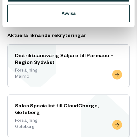
Rekrytering, Harry Rubino på 0733-763930.
Avvisa
Varmt välkommen med din ansökan!
Aktuella liknande rekryteringar
Distriktsansvarig Säljare till Parmaco –
Region Sydväst
Försäljning
Malmö
Sales Specialist till CloudCharge,
Göteborg
Försäljning
Göteborg