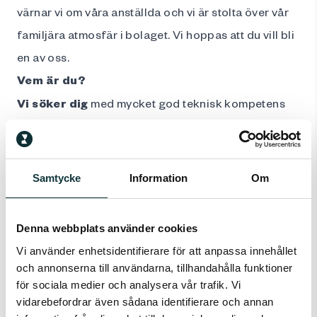
värnar vi om våra anställda och vi är stolta över vår
familjära atmosfär i bolaget. Vi hoppas att du vill bli
en av oss.
Vem är du?
Vi söker dig
med mycket god teknisk kompetens
och säljande personlighet. Maskinteknisk utbildning
är mycket meriterande, lång erfarenhet av arbete
inom maskinindustri värderas högt. Du trivs bäst när
Samtycke
Information
Om
du får arbeta självständigt, planera din tid på egen
hand och du motiveras av att ha mål att nå. Resor
Denna webbplats använder cookies
inom regionen förekommer regelbundet och därför
Vi använder enhetsidentifierare för att anpassa innehållet
är körkort ett krav. Dina kunder uppskattar dig för
och annonserna till användarna, tillhandahålla funktioner
att du är öppen och social, har en god förmåga att
för sociala medier och analysera vår trafik. Vi
vidarebefordrar även sådana identifierare och annan
lyssna och förstå deras behov samt kunna