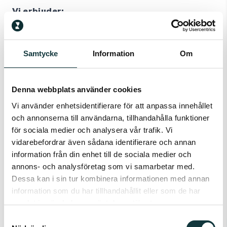
Vi erbjuder:
En nyckelroll i ett stabilt och växande företag.
Möjlighet att vara med och påverka och utveckla.
Samtycke
Information
Om
En dynamisk arbetsmiljö med engagerade och
kompetenta kollegor.
Denna webbplats använder cookies
Om D&E Bearings:
Vi använder enhetsidentifierare för att anpassa innehållet
D&E Bearings är en ledande leverantör av glidlager
och annonserna till användarna, tillhandahålla funktioner
och komponenter till industrin. Vi har lång
för sociala medier och analysera vår trafik. Vi
erfarenhet och starka kundrelationer som vi värnar
vidarebefordrar även sådana identifierare och annan
information från din enhet till de sociala medier och
om. Vår verksamhet präglas av kvalitet, innovation
annons- och analysföretag som vi samarbetar med.
och kundfokus. Läs mer på
www.debearings.se
Dessa kan i sin tur kombinera informationen med annan
Placering:
Tumba
information som du har tillhandahållit eller som de har
samlat in när du har använt deras tjänster.
Anställningsform:
Heltid
Samtyckesval
Vill du veta mer och ansökan?