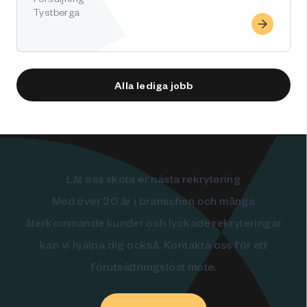
Tystberga
Alla lediga jobb
Låt oss sköta er nästa rekrytering
Med över 20 år i branschen och många
återkommande kunder och lyckade rekryteringar
kan vi hjälpa dig också. Kontakta oss för ett
förutsättningslöst möte.