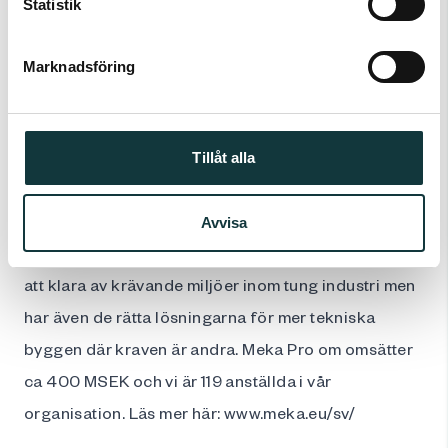
Statistik
samt installationskanaler, uttagsstavar och unipro®-
kontaktsken system av aluminium, detta gör Meka
Marknadsföring
Pro Oy till en av Nordens ledande tillverkare av
kabelförläggningar som är vår kärnverksamhet.
Meka Pro Oy:s produktionsanläggning och
Tillåt alla
huvudkontor finns i Uleåborg, produkterna är
representerade i Finland, Sverige, Baltiska länderna
Avvisa
och övriga Europa. MEKA®-produkter är kända för
att klara av krävande miljöer inom tung industri men
har även de rätta lösningarna för mer tekniska
byggen där kraven är andra. Meka Pro om omsätter
ca 400 MSEK och vi är 119 anställda i vår
organisation. Läs mer här:
www.meka.eu/sv/