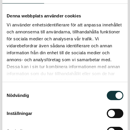
samt de verktyg som krävs för att lyckas. OBS, vi ser
Denna webbplats använder cookies
mer än gärna fler kvinnliga sökande då branschen
Vi använder enhetsidentifierare för att anpassa innehållet
till största delen består av män.
och annonserna till användarna, tillhandahålla funktioner
Är du redo
att anta denna utmaning och att du har
för sociala medier och analysera vår trafik. Vi
de egenskaper vi efterfrågar så vill vi att du genast
vidarebefordrar även sådana identifierare och annan
information från din enhet till de sociala medier och
ansöker via
www.rubino.se
med ett CV och
annons- och analysföretag som vi samarbetar med.
personligt brev. Vill du veta mer är du välkommen att
Dessa kan i sin tur kombinera informationen med annan
kontakta vår rekryteringskonsult Harry Rubino på
information som du har tillhandahållit eller som de har
samlat in när du har använt deras tjänster.
telefon 0733-763930
Samtyckesval
Välkommen med din ansökan!
Nödvändig
Meka Pro Oy
, är ett Finskt familjeföretag som
tillverkar och marknadsför högklassiga kabel
Inställningar
förläggnings system. Vår produktportfölj består av
kabelstegar, kabelrännor, trådstegar, armaturskenor