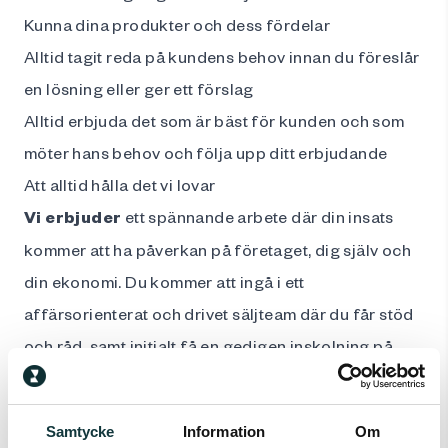
Kunna dina produkter och dess fördelar
Alltid tagit reda på kundens behov innan du föreslår
en lösning eller ger ett förslag
Alltid erbjuda det som är bäst för kunden och som
möter hans behov och följa upp ditt erbjudande
Att alltid hålla det vi lovar
Vi erbjuder
ett spännande arbete där din insats
kommer att ha påverkan på företaget, dig själv och
din ekonomi. Du kommer att ingå i ett
affärsorienterat och drivet säljteam där du får stöd
och råd, samt initialt få en gedigen inskolning på
våra produkter fördelar och möjligheter med
introduktion på vårt huvudkontor i Finland.
Samtycke
Information
Om
Du får fast lön samt möjlighet till bonus, tjänstebil