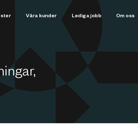
nster
Våra kunder
Lediga jobb
Om oss
ningar,