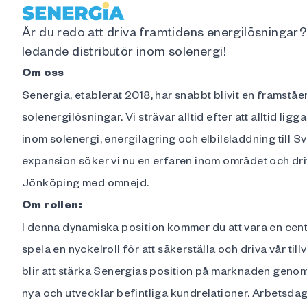
Är du redo att driva framtidens energilösningar?
ledande distributör inom solenergi!
Om oss
Senergia, etablerat 2018, har snabbt blivit en framstå
solenergilösningar. Vi strävar alltid efter att alltid li
inom solenergi, energilagring och elbilsladdning till Sv
expansion söker vi nu en erfaren inom området och dri
Jönköping med omnejd.
Om rollen:
I denna dynamiska position kommer du att vara en cent
spela en nyckelroll för att säkerställa och driva vår ti
blir att stärka Senergias position på marknaden genom 
nya och utvecklar befintliga kundrelationer. Arbetsda