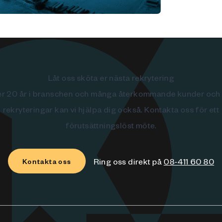
Låt oss sköta er nästa rekrytering
r 20 år i branschen och många återkommande kunder och
rekryteringar kan vi hjälpa dig också. Kontakta oss för ett
förutsättningslöst möte.
Ring oss direkt på
08-411 60 80
Kontakta oss