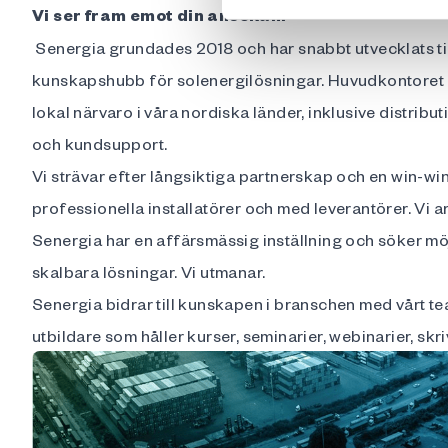
Vi ser fram emot din ansökan!
Senergia grundades 2018 och har snabbt utvecklats til
kunskapshubb för solenergilösningar. Huvudkontoret 
lokal närvaro i våra nordiska länder, inklusive distribut
och kundsupport.
Vi strävar efter långsiktiga partnerskap och en win-wi
professionella installatörer och med leverantörer. Vi 
Senergia har en affärsmässig inställning och söker möjl
skalbara lösningar. Vi utmanar.
Senergia bidrar till kunskapen i branschen med vårt 
utbildare som håller kurser, seminarier, webinarier, skr