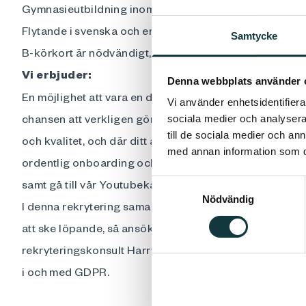
Gymnasieutbildning inom elektronik, teknik eller likna
Flytande i svenska och engelska, både i tal och skrift.
Samtycke
B-körkort är nödvändigt, då tjänsten innebär en del re
Vi erbjuder:
Denna webbplats använder 
En möjlighet att vara en del av en snabbväxande och e
Vi använder enhetsidentifierar
chansen att verkligen göra skillnad. Du blir en del av 
sociala medier och analysera 
till de sociala medier och a
och kvalitet, och där ditt arbete direkt bidrar till en mer
med annan information som du 
ordentlig onboarding och rikligt med chanser till vida
samt gå till vår Youtubekanal för mer information här:
Samtyckesval
Nödvändig
I denna rekrytering samarbetar Senergia med Rubino R
att ske löpande, så ansök så snart som möjligt. Frågor k
rekryteringskonsult Harry Rubino på 0733-763930. Note
i och med GDPR.