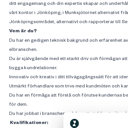
ditt engagemang och din expertis skapar och underhål
vårt kontor i Jönköping, i Munksjötornet alternativt från
Jönköpingsområdet, alternativt och rapporterar till Se
Vem är du?
Du har en gedigen teknisk bakgrund och erfarenhet av 
elbranschen.
Du är självgående med ett starkt driv och förmågan att
bygga kundrelationer.
Innovativ och kreativ i ditt tillvägagångssätt för att id
Utmärkt förhandlare som trivs med kundmöten och kan
Du har en förmåga att förstå och förutse kundernas beho
för dem.
Du har jobbat i branschen och har ett etablerat nätve
Kvalifikationer: