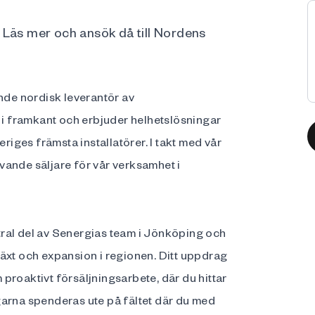
 Läs mer och ansök då till Nordens
ende nordisk leverantör av
gga i framkant och erbjuder helhetslösningar
eriges främsta installatörer. I takt med vår
vande säljare för vår verksamhet i
ral del av Senergias team i Jönköping och
llväxt och expansion i regionen. Ditt uppdrag
proaktivt försäljningsarbete, där du hittar
garna spenderas ute på fältet där du med