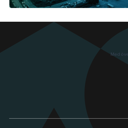
Med öve