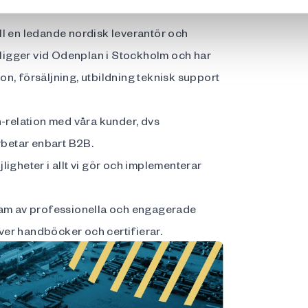
l en ledande nordisk leverantör och
ligger vid Odenplan i Stockholm och har
ion, försäljning, utbildning teknisk support
n-relation med våra kunder, dvs
arbetar enbart B2B.
igheter i allt vi gör och implementerar
team av professionella och engagerade
iver handböcker och certifierar.