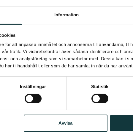
nde relevant område.
Information
sande.
cookies
ntreprenörsdriven organisation där du får
e för att anpassa innehållet och annonserna till användarna, tillh
ett engagerat team som värderar innovation
vår trafik. Vi vidarebefordrar även sådana identifierare och anna
nnons- och analysföretag som vi samarbetar med. Dessa kan i sin
 hållbar framtid. Vi erbjuder vi givetvis
har tillhandahållit eller som de har samlat in när du har använt 
reutbildning. Läs mer på
www.senergia.se
https://www.youtube.com/@SenergiaAB
Inställningar
Statistik
ekrytering. Intervjuer och urval kommer
ring tjänsten hänvisas till
ra att vi ej tar emot ansökningar via mejl
Avvisa