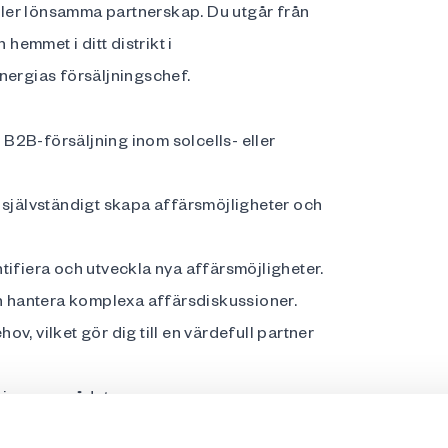
ler lönsamma partnerskap. Du utgår från
 hemmet i ditt distrikt i
nergias försäljningschef.
B2B-försäljning inom solcells- eller
 självständigt skapa affärsmöjligheter och
entifiera och utveckla nya affärsmöjligheter.
 hantera komplexa affärsdiskussioner.
v, vilket gör dig till en värdefull partner
rk inom området