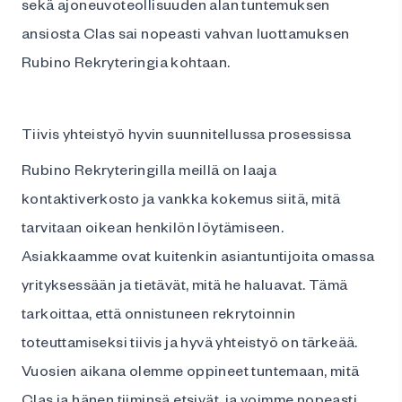
sekä ajoneuvoteollisuuden alan tuntemuksen
ansiosta Clas sai nopeasti vahvan luottamuksen
Rubino Rekryteringia kohtaan.
Tiivis yhteistyö hyvin suunnitellussa prosessissa
Rubino Rekryteringilla meillä on laaja
kontaktiverkosto ja vankka kokemus siitä, mitä
tarvitaan oikean henkilön löytämiseen.
Asiakkaamme ovat kuitenkin asiantuntijoita omassa
yrityksessään ja tietävät, mitä he haluavat. Tämä
tarkoittaa, että onnistuneen rekrytoinnin
toteuttamiseksi tiivis ja hyvä yhteistyö on tärkeää.
Vuosien aikana olemme oppineet tuntemaan, mitä
Clas ja hänen tiiminsä etsivät, ja voimme nopeasti