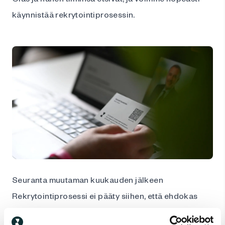
käynnistää rekrytointiprosessin.
Seuranta muutaman kuukauden jälkeen
Rekrytointiprosessi ei pääty siihen, että ehdokas
allekirjoittaa työsopimuksen. Se jatkuu vielä