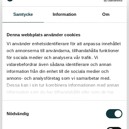
seurannalla, jotta voimme varmistaa, että kaikki
etenee odotetulla tavalla. Pidämme yhteyttä sekä
Samtycke
Information
Om
työnantajaan että ehdokkaaseen, ja tämän pohjalta
teemme lopullisen arvioinnin rekrytoinnin
Denna webbplats använder cookies
onnistumisesta.
Vi använder enhetsidentifierare för att anpassa innehållet
och annonserna till användarna, tillhandahålla funktioner
för sociala medier och analysera vår trafik. Vi
Siinä, missä Harry todella erottuu
vidarebefordrar även sådana identifierare och annan
edukseen, on hänen vahva
information från din enhet till de sociala medier och
annons- och analysföretag som vi samarbetar med.
kokemuksensa ja osaamisensa
Dessa kan i sin tur kombinera informationen med annan
autoteollisuudesta. Sen ansiosta hän
information som du har tillhandahållit eller som de har
ymmärtää luontevasti millaista
samlat in när du har använt deras tjänster.
vaatimustasoa etsimme, mitä alalla
Samtyckesval
Nödvändig
toimimattomien rekrytointiyritysten on
huomattavasti vaikeampi hahmottaa.