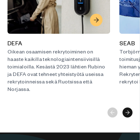
DEFA
SEAB
Oikean osaamisen rekrytoiminen on
Torbjörn
haaste kaikilla teknologiaintensiivisillä
toimitus
toimialoilla. Kesästä 2023 lähtien Rubino
hieman y
ja DEFA ovat tehneet yhteistyötä useissa
Rekryter
rekrytoinneissa sekä Ruotsissa että
rekrytoi
Norjassa.